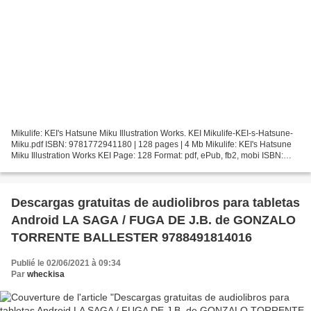
Mikulife: KEI's Hatsune Miku Illustration Works. KEI Mikulife-KEI-s-Hatsune-
Miku.pdf ISBN: 9781772941180 | 128 pages | 4 Mb Mikulife: KEI's Hatsune
Miku Illustration Works KEI Page: 128 Format: pdf, ePub, fb2, mobi ISBN:
9781772941180 Publisher: Udon...
Descargas gratuitas de audiolibros para tabletas
Android LA SAGA / FUGA DE J.B. de GONZALO
TORRENTE BALLESTER 9788491814016
Publié le 02/06/2021 à 09:34
Par
wheckisa