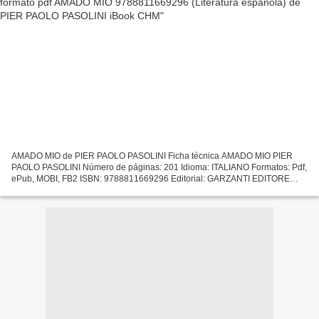
AMADO MIO de PIER PAOLO PASOLINI Ficha técnica AMADO MIO PIER
PAOLO PASOLINI Número de páginas: 201 Idioma: ITALIANO Formatos: Pdf,
ePub, MOBI, FB2 ISBN: 9788811669296 Editorial: GARZANTI EDITORE
S.P.A Año de edición: 2000 Descargar eBook gratis Descargar...