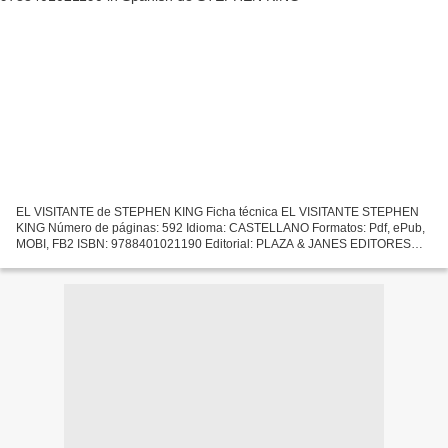
EL VISITANTE de STEPHEN KING Ficha técnica EL VISITANTE STEPHEN
KING Número de páginas: 592 Idioma: CASTELLANO Formatos: Pdf, ePub,
MOBI, FB2 ISBN: 9788401021190 Editorial: PLAZA & JANES EDITORES
Año de edición: 2018 Descargar eBook gratis Descargar eBookStore:...