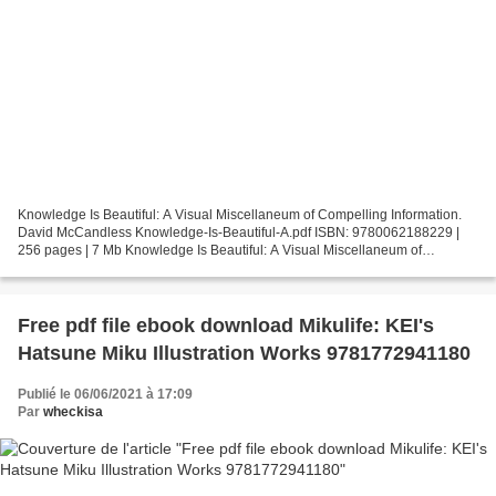
Knowledge Is Beautiful: A Visual Miscellaneum of Compelling Information.
David McCandless Knowledge-Is-Beautiful-A.pdf ISBN: 9780062188229 |
256 pages | 7 Mb Knowledge Is Beautiful: A Visual Miscellaneum of
Compelling Information David McCandless Page:...
Free pdf file ebook download Mikulife: KEI's
Hatsune Miku Illustration Works 9781772941180
Publié le 06/06/2021 à 17:09
Par
wheckisa