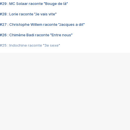
#29 : MC Solaar raconte "Bouge de là"
28 : Lorie raconte "Je vais vite"
#27 : Christophe Willem raconte "Jacques a dit"
#26 : Chimène Badi raconte "Entre nous"
#25 : Indochine raconte "3e sexe"
#24 : Zaho raconte "C'est chelou"
#23 : Patrick Bruel raconte "Au café des délices"
#22 : Kyo raconte "Le chemin"
#21 : Nolwenn Leroy raconte "Cassé"
#20 : Patrick Hernandez raconte "Born to be alive"
#19 : Lorie raconte "Près de moi"
#18 : Michael Jones raconte "A nos actes manqués" (avec Jean-Jacque
#17 : Khaled raconte "Aïcha"