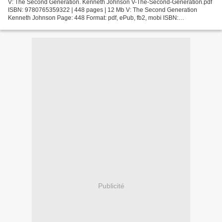
V: The Second Generation. Kenneth Johnson V-The-Second-Generation.pdf
ISBN: 9780765359322 | 448 pages | 12 Mb V: The Second Generation
Kenneth Johnson Page: 448 Format: pdf, ePub, fb2, mobi ISBN:
9780765359322 Publisher: Doherty, Tom Associates, LLC Download...
Publicité