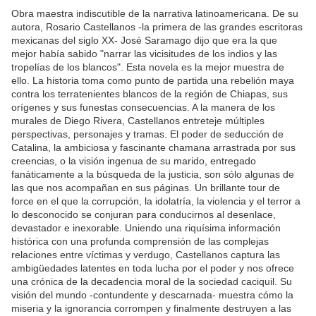
Obra maestra indiscutible de la narrativa latinoamericana. De su
autora, Rosario Castellanos -la primera de las grandes escritoras
mexicanas del siglo XX- José Saramago dijo que era la que
mejor había sabido "narrar las vicisitudes de los indios y las
tropelías de los blancos". Esta novela es la mejor muestra de
ello. La historia toma como punto de partida una rebelión maya
contra los terratenientes blancos de la región de Chiapas, sus
orígenes y sus funestas consecuencias. A la manera de los
murales de Diego Rivera, Castellanos entreteje múltiples
perspectivas, personajes y tramas. El poder de seducción de
Catalina, la ambiciosa y fascinante chamana arrastrada por sus
creencias, o la visión ingenua de su marido, entregado
fanáticamente a la búsqueda de la justicia, son sólo algunas de
las que nos acompañan en sus páginas. Un brillante tour de
force en el que la corrupción, la idolatría, la violencia y el terror a
lo desconocido se conjuran para conducirnos al desenlace,
devastador e inexorable. Uniendo una riquísima información
histórica con una profunda comprensión de las complejas
relaciones entre víctimas y verdugo, Castellanos captura las
ambigüedades latentes en toda lucha por el poder y nos ofrece
una crónica de la decadencia moral de la sociedad caciquil. Su
visión del mundo -contundente y descarnada- muestra cómo la
miseria y la ignorancia corrompen y finalmente destruyen a las