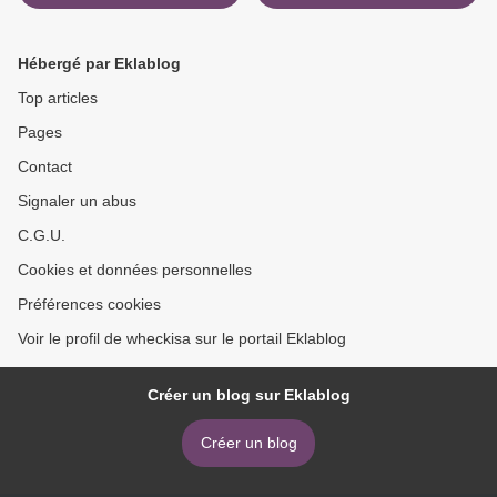
HIJO DE LA BESTIA Y
ENVENENADO de
OTROS RELATOS DE
RICARDO ALIA RTF >
TERROR Y SEXO
Hébergé par Eklablog
EXTRAVAGANT E
9788477027560 iBook RTF
Top articles
MOBI en español de
Pages
GRAHAM MASTERTON
Contact
Signaler un abus
C.G.U.
Cookies et données personnelles
Préférences cookies
Voir le profil de wheckisa sur le portail Eklablog
Créer un blog sur Eklablog
Créer un blog