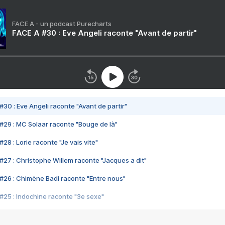
FACE A - un podcast Purecharts
FACE A #30 : Eve Angeli raconte "Avant de partir"
#30 : Eve Angeli raconte "Avant de partir"
#29 : MC Solaar raconte "Bouge de là"
28 : Lorie raconte "Je vais vite"
#27 : Christophe Willem raconte "Jacques a dit"
#26 : Chimène Badi raconte "Entre nous"
#25 : Indochine raconte "3e sexe"
#24 : Zaho raconte "C'est chelou"