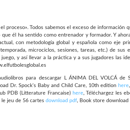
 el proceso». Todos sabemos el exceso de información que
o que él ha sentido como entrenador y formador. Y ahora
actual, con metodología global y española como eje pri
 temporada, microciclos, sesiones, tareas, etc.) de sus 
uego, y así llevar a la práctica y a sus jugadores las i
.elfutbolesglobal.es
diolibros para descargar L ÁNIMA DEL VOLCÁ de S
load Dr. Spock's Baby and Child Care, 10th edition
here
b PDB (Litterature Francaise)
here
, Téléchargez les 
c le jeu de 56 cartes
download pdf
, Book store downloa