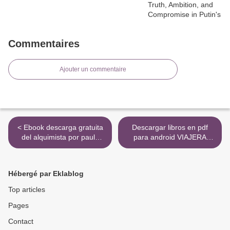
Commentaires
Ajouter un commentaire
< Ebook descarga gratuita
Descargar libros en pdf
del alquimista por paulo
para android VIAJERA
coelho. TERRITORIO
(SAGA OUTLANDER 3)
COMANCHE
9788498386721 de DIANA
9788484502630 (Literatura
GABALDON >
Hébergé par Eklablog
española) CHM PDF
Top articles
Pages
Contact