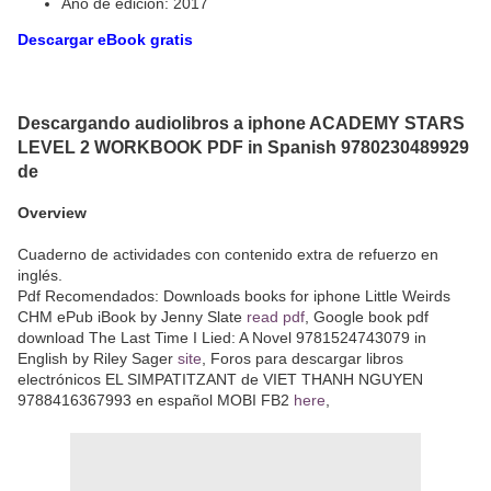
Año de edición: 2017
Descargar eBook gratis
Descargando audiolibros a iphone ACADEMY STARS
LEVEL 2 WORKBOOK PDF in Spanish 9780230489929
de
Overview
Cuaderno de actividades con contenido extra de refuerzo en
inglés.
Pdf Recomendados: Downloads books for iphone Little Weirds
CHM ePub iBook by Jenny Slate
read pdf
, Google book pdf
download The Last Time I Lied: A Novel 9781524743079 in
English by Riley Sager
site
, Foros para descargar libros
electrónicos EL SIMPATITZANT de VIET THANH NGUYEN
9788416367993 en español MOBI FB2
here
,