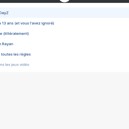
 DayZ
 a 13 ans (et vous l'avez ignoré)
e (littéralement)
im Rayan
 toutes les règles
s les jeux vidéo
us choquant de Rockstar ? - Le scandale BULLY
e plus moche de Steam
du RÊVE tourne au CAUCHEMAR
pendant 8 heures
it… à tort
umiliés par un jeu vidéo