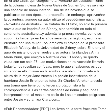
En el año 1838, quincuagésimo aniversario del establecimiento
de la colonia inglesa de Nueva Gales de Sur, en Sídney se vivió
una especie de boom literario. Una de las novelas que se
publicaron en esa época no pretendía, sin embargo, aprovechar
la coyuntura, aunque su autor utilizó el pseudónimo nacionalista
«Novelista de Australia». Se trataba de El tutor, no solo la primera
novela que se imprimió en Sídney, sino también en todo el
continente australiano…y además la primera novela, como se
supo más tarde, ya en los años sesenta del siglo xx, escrita en
Australia por una mujer”. Así empieza el prólogo de la profesora
Elizabeth Webby, de la Universidad de Sidney, sobre El tutor y el
aura de misterio que envuelve a su autora, la irlandesa Anna
Maria Bunn, que emigró a Australia con 19 años y se quedó
viuda con tan solo 27. Las motivaciones de su vocación literaria
todavía hoy resultan confusas, pero lo que sí sabemos es que,
situándose ella misma en la sombra, escribió una novela a la
altura de la mejor Jane Austen.La pasión insatisfecha de la
huérfana Jessie Errol por su tutor, Sir Charles Vereker, articula
una trama que tiene como tercera protagonista a la
correspondencia. Las cartas cargadas de ironía y segundas
interpretaciones, al más puro estilo de Las amistades peligrosas ,
entre Jessie y su amiga Clara con...
ePub Recomendados: [PDF] Les livres de la terre fracturée Tome