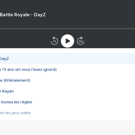
 Battle Royale - DayZ
 DayZ
 a 13 ans (et vous l'avez ignoré)
e (littéralement)
im Rayan
 toutes les règles
s les jeux vidéo
us choquant de Rockstar ? - Le scandale BULLY
e plus moche de Steam