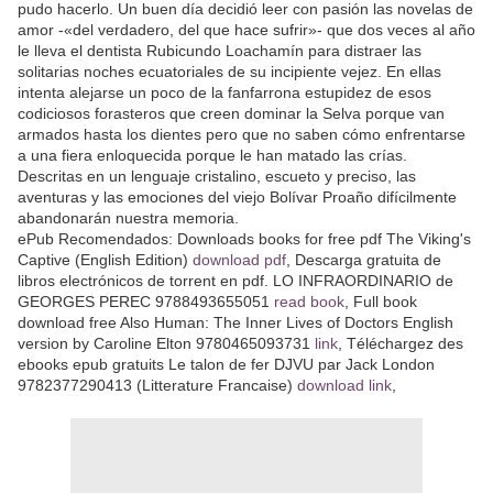
pudo hacerlo. Un buen día decidió leer con pasión las novelas de
amor -«del verdadero, del que hace sufrir»- que dos veces al año
le lleva el dentista Rubicundo Loachamín para distraer las
solitarias noches ecuatoriales de su incipiente vejez. En ellas
intenta alejarse un poco de la fanfarrona estupidez de esos
codiciosos forasteros que creen dominar la Selva porque van
armados hasta los dientes pero que no saben cómo enfrentarse
a una fiera enloquecida porque le han matado las crías.
Descritas en un lenguaje cristalino, escueto y preciso, las
aventuras y las emociones del viejo Bolívar Proaño difícilmente
abandonarán nuestra memoria.
ePub Recomendados: Downloads books for free pdf The Viking's
Captive (English Edition)
download pdf
, Descarga gratuita de
libros electrónicos de torrent en pdf. LO INFRAORDINARIO de
GEORGES PEREC 9788493655051
read book
, Full book
download free Also Human: The Inner Lives of Doctors English
version by Caroline Elton 9780465093731
link
, Téléchargez des
ebooks epub gratuits Le talon de fer DJVU par Jack London
9782377290413 (Litterature Francaise)
download link
,