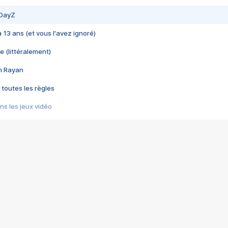
 DayZ
 a 13 ans (et vous l'avez ignoré)
e (littéralement)
im Rayan
 toutes les règles
s les jeux vidéo
us choquant de Rockstar ? - Le scandale BULLY
e plus moche de Steam
du RÊVE tourne au CAUCHEMAR
pendant 8 heures
it… à tort
umiliés par un jeu vidéo