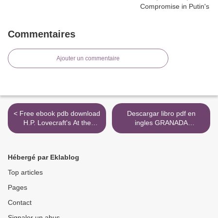
Commentaires
Ajouter un commentaire
< Free ebook pdb download
Descargar libro pdf en
H.P. Lovecraft's At the
ingles GRANADA
Mountains of Madness
(TRILOGIA) >
Volume 1 (Manga)
9781506710228
Hébergé par Eklablog
Top articles
Pages
Contact
Signaler un abus