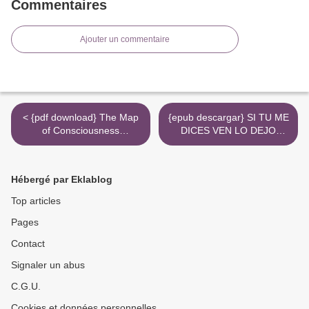
Commentaires
Ajouter un commentaire
< {pdf download} The Map
{epub descargar} SI TU ME
of Consciousness
DICES VEN LO DEJO
Explained: A Proven Energy
TODO PERO DIME VEN >
Scale to Actualize Your
Ultimate Potential
Hébergé par Eklablog
Top articles
Pages
Contact
Signaler un abus
C.G.U.
Cookies et données personnelles