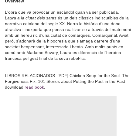
Overview
L'obra que va provocar un escàndol quan va ser publicada.
Laura a la ciutat dels sants
és un dels clàssics indiscutibles de la
narrativa catalana del segle XX. Narra la història d'una dona
atractiva i inexperta que pensa realitzar-se a través del matrimoni
amb un hereu ric d'una ciutat de comarques, Comarquinal. Aviat,
però, s'adonarà de la hipocresia que s'amaga darrere d'una
societat benpensant, interessada i beata. Amb molts punts en
comú amb Madame Bovary, Laura es diferencia de l'heroïna
francesa pel gest final de la seva rebel·lia.
LIBROS RELACIONADOS: [PDF] Chicken Soup for the Soul: The
Forgiveness Fix: 101 Stories about Putting the Past in the Past
download
read book
,