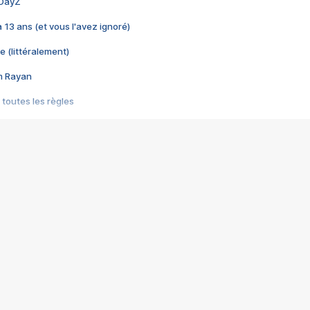
 DayZ
 a 13 ans (et vous l'avez ignoré)
e (littéralement)
im Rayan
 toutes les règles
s les jeux vidéo
us choquant de Rockstar ? - Le scandale BULLY
e plus moche de Steam
du RÊVE tourne au CAUCHEMAR
pendant 8 heures
it… à tort
umiliés par un jeu vidéo
ire - Final Fantasy 8