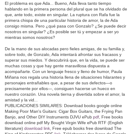
El problema es que Ada... Bueno, Ada lleva tanto tiempo
hablando en la primera persona del plural que se ha olvidado de
que, ante todo, existe en singular. La ruptura con Rafa fue la
primera chispa de una particular historia de amor, la de Ada
consigo misma. Pero ¿qué pasa con Gonzalo? ¿Se puede decir
nosotros en singular? ¿Es posible ser tú y empezar a ser yo
mientras somos nosotros?
De la mano de sus alocadas pero fieles amigas, de su familia y,
sobre todo, de Gonzalo, Ada intentará afrontar sus fracasos y
superar sus miedos. Y descubrirá que, en la vida, se puede ser
muchas cosas y que hay gente maravillosa dispuesta a
acompañarte. Con un lenguaje fresco y lleno de humor, Paula
Miñana nos regala una historia llena de situaciones hilarantes y
personajes entrañables que, a pesar de sus defectos—o
precisamente por ellos—, consiguen hacerse un hueco en
nuestro corazón. Una novela tierna y divertida sobre el amor, la
amistad y la vid...
PUBLICACIONES SIMILARES: Download books google online
Making Poor Man's Guitars: Cigar Box Guitars, the Frying Pan
Banjo, and Other DIY Instruments DJVU ePub
pdf
, Free books
download online pdf My Bought Virgin Wife ePub RTF (English
literature)
download link
, Free epub books free download The
King of Kindergarten PDF
link
, Télécharger des livres de Google