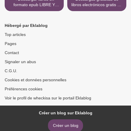
formato epub LIBRE Y
libros electrónicos gratis EL
SALVAJE: LA GRAN
VIGILANT EN EL CAMP DE
AVENTURA DE LA VUELTA
SEGOL (Spanish Edition) >
AL MUNDO A PIE de
Hébergé par Eklablog
IGNACIO DEAN
Top articles
Pages
Contact
Signaler un abus
C.G.U.
Cookies et données personnelles
Préférences cookies
Voir le profil de wheckisa sur le portail Eklablog
Créer un blog sur Eklablog
Créer un blog