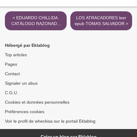
< EDUARDO CHILLIDA.
LOS ATRACADORES leer
CATÁLOGO RAZONADO
epub TOMAS SALVADOR >
DE ESCULTURA III (1983-
1990) leer el libro pdf
Hébergé par Eklablog
Top articles
Pages
Contact
Signaler un abus
C.G.U.
Cookies et données personnelles
Préférences cookies
Voir le profil de wheckisa sur le portail Eklablog
Créer un blog sur Eklablog