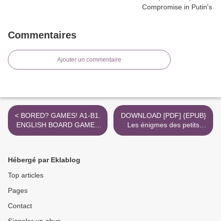
Commentaires
Ajouter un commentaire
< BORED? GAMES! A1-B1.
DOWNLOAD [PDF] {EPUB}
ENGLISH BOARD GAMES
Les énigmes des petits
FOR LEARNERS AND
génies ! - Du CP au CE1 >
TEACHERS ePub gratis
Hébergé par Eklablog
Top articles
Pages
Contact
Signaler un abus