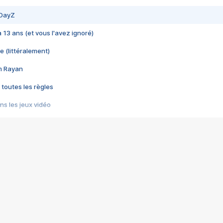
 DayZ
 a 13 ans (et vous l'avez ignoré)
e (littéralement)
im Rayan
 toutes les règles
s les jeux vidéo
us choquant de Rockstar ? - Le scandale BULLY
e plus moche de Steam
du RÊVE tourne au CAUCHEMAR
pendant 8 heures
it… à tort
umiliés par un jeu vidéo