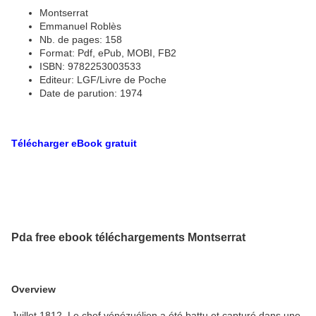
Montserrat
Emmanuel Roblès
Nb. de pages: 158
Format: Pdf, ePub, MOBI, FB2
ISBN: 9782253003533
Editeur: LGF/Livre de Poche
Date de parution: 1974
Télécharger eBook gratuit
Pda free ebook téléchargements Montserrat
Overview
Juillet 1812. Le chef vénézuélien a été battu et capturé dans une