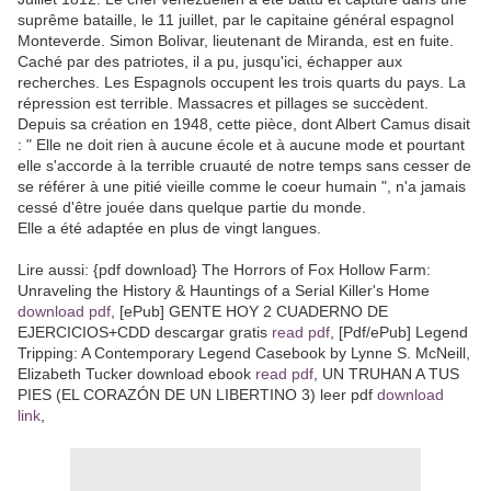
suprême bataille, le 11 juillet, par le capitaine général espagnol
Monteverde. Simon Bolivar, lieutenant de Miranda, est en fuite.
Caché par des patriotes, il a pu, jusqu'ici, échapper aux
recherches. Les Espagnols occupent les trois quarts du pays. La
répression est terrible. Massacres et pillages se succèdent.
Depuis sa création en 1948, cette pièce, dont Albert Camus disait
: " Elle ne doit rien à aucune école et à aucune mode et pourtant
elle s'accorde à la terrible cruauté de notre temps sans cesser de
se référer à une pitié vieille comme le coeur humain ", n'a jamais
cessé d'être jouée dans quelque partie du monde.
Elle a été adaptée en plus de vingt langues.
Lire aussi: {pdf download} The Horrors of Fox Hollow Farm:
Unraveling the History & Hauntings of a Serial Killer's Home
download pdf
, [ePub] GENTE HOY 2 CUADERNO DE
EJERCICIOS+CDD descargar gratis
read pdf
, [Pdf/ePub] Legend
Tripping: A Contemporary Legend Casebook by Lynne S. McNeill,
Elizabeth Tucker download ebook
read pdf
, UN TRUHAN A TUS
PIES (EL CORAZÓN DE UN LIBERTINO 3) leer pdf
download
link
,