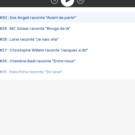
#30 : Eve Angeli raconte "Avant de partir"
#29 : MC Solaar raconte "Bouge de là"
28 : Lorie raconte "Je vais vite"
#27 : Christophe Willem raconte "Jacques a dit"
#26 : Chimène Badi raconte "Entre nous"
#25 : Indochine raconte "3e sexe"
#24 : Zaho raconte "C'est chelou"
#23 : Patrick Bruel raconte "Au café des délices"
#22 : Kyo raconte "Le chemin"
#21 : Nolwenn Leroy raconte "Cassé"
#20 : Patrick Hernandez raconte "Born to be alive"