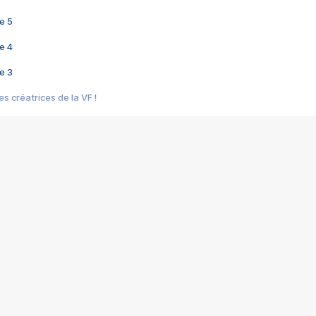
e 5
e 4
e 3
s créatrices de la VF !
e 2
e 1
e Mektoub My Love arrive enfin ! Rencontre avec Shaïn Boumedine et Sal
i : après Toni en famille
elle réalise le bouleversant Dites lui que je l'aime
ais ! Rencontre autour de Vie privée de Rebecca Zlotowski
 de Marguerite, Grave... Rencontre avec Ella Rumpf
 Les Rêveurs, un film intime sur la santé mentale