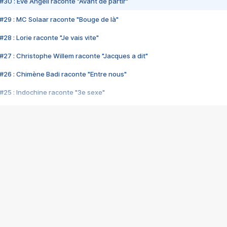
#30 : Eve Angeli raconte "Avant de partir"
#29 : MC Solaar raconte "Bouge de là"
28 : Lorie raconte "Je vais vite"
#27 : Christophe Willem raconte "Jacques a dit"
#26 : Chimène Badi raconte "Entre nous"
#25 : Indochine raconte "3e sexe"
#24 : Zaho raconte "C'est chelou"
#23 : Patrick Bruel raconte "Au café des délices"
#22 : Kyo raconte "Le chemin"
#21 : Nolwenn Leroy raconte "Cassé"
#20 : Patrick Hernandez raconte "Born to be alive"
#19 : Lorie raconte "Près de moi"
#18 : Michael Jones raconte "A nos actes manqués" (avec Jean-Jacque